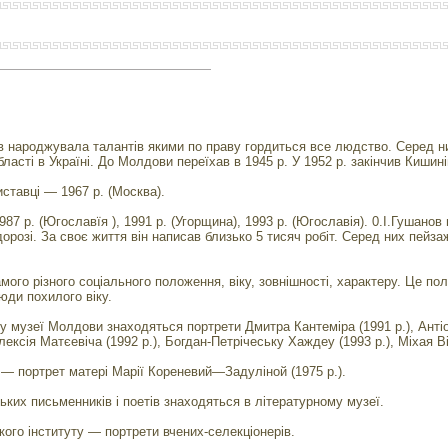
ів народжувала талантів якими по праву гордиться все людство. Серед н
бласті в Україні. До Молдови переїхав в 1945 р. У 1952 р. закінчив Киши
ставці — 1967 р. (Москва).
87 р. (Югославїя ), 1991 р. (Угорщина), 1993 р. (Югославія). 0.І.Гушано
орозі. За своє життя він написав близько 5 тисяч робіт. Серед них пейз
ого різного соціального положення, віку, зовнішності, характеру. Це політ
 люди похилого віку.
 музеї Молдови знаходяться портрети Дмитра Кантеміра (1991 р.), Антіоха
 Олексія Матєевіча (1992 р.), Богдан-Петрічеську Хаждеу (1993 р.), Міхая 
 — портрет матері Марії Кореневий—Задуліной (1975 р.).
ких письменників і поетів знаходяться в літературному музеї.
кого інституту — портрети вчених-селекціонерів.