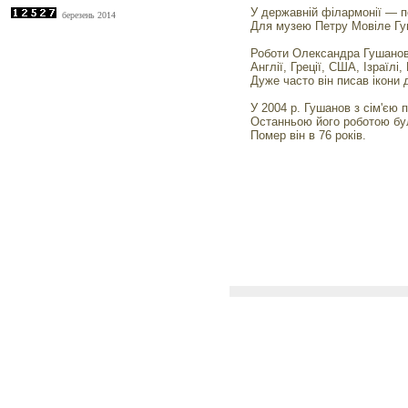
У державній філармонії — п
березень 2014
Для музею Петру Мовіле Гу
Роботи Олександра Гушанов з
Англії, Греції, США, Ізраїлі,
Дуже часто він писав ікони 
У 2004 р. Гушанов з сім'єю 
Останньою його роботою бу
Помер він в 76 років.