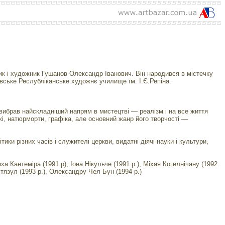
ик і художник Гушанов Олександр Іванович. Він народився в містечку
нівське Реслубліканське художнє училище їм. І.Є.Репіна.
в вибрав найскладніший напрям в мистецтві — реалізм і на все життя
ажі, натюрморти, графіка, але основний жанр його творчості —
ики різних часів і служителі церкви, видатні діячі науки і культури,
 Кантеміра (1991 р), Іона Нікульче (1991 р.), Міхая Когелнічану (1992
Вітязул (1993 р.), Олександру Чел Бун (1994 р.)