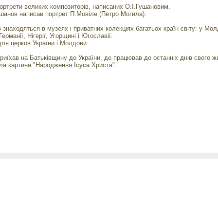
ортрети великих композиторів, написаних О.І.Гушановим.
шанов написав портрет П.Мовіле (Петро Могила).
находяться в музеях і приватних колекціях багатьох країн світу: у Молдов
 Германії, Нігерії, Угорщині і Югославії.
для церков України і Молдови.
приїхав на Батьківщину до України, де працював до останніх днів свого ж
ла картина "Народження Ісуса Христа".