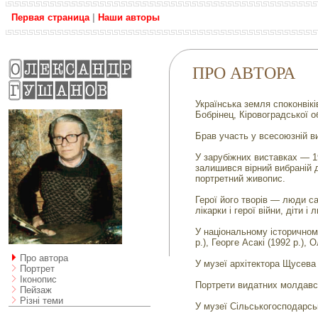
Первая страница
|
Наши авторы
ПРО АВТОРА
Українська земля споконвік
Бобрінец, Кіровоградської о
Брав участь у всесоюзній ви
У зарубіжних виставках — 19
залишився вірний вибраній д
портретний живопис.
Герої його творів — люди сам
лікарки і герої війни, діти і
У національному історичному
р.), Георге Асакі (1992 р.),
Про автора
У музеї архітектора Щусева
Портрет
Іконопис
Портрети видатних молдавсь
Пейзаж
Різні теми
У музеї Сільськогосподарсь