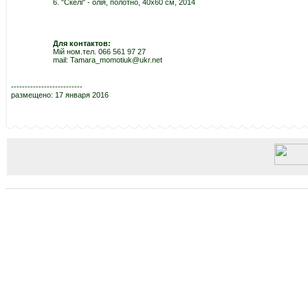
6. "Скелі" - олія, полотно, 40х60 см, 2014
Для контактов:
Мій ном.тел. 066 561 97 27
mail: Tamara_momotiuk@ukr.net
--------------------------
размещено: 17 января 2016