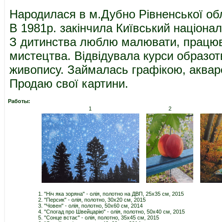
Народилася в м.Дубно Рівненської обл
В 1981р. закінчила Київський націонал
З дитинства люблю малювати, працю
мистецтва. Відвідувала курси образотв
живопису. Займалась графікою, аква
Продаю свої картини.
Работы:
1
2
1. "Ніч яка зоряна" - олія, полотно на ДВП, 25х35 см, 2015
2. "Персик" - олія, полотно, 30х20 см, 2015
3. "Човен" - олія, полотно, 50х60 см, 2014
4. "Спогад про Швейцарію" - олія, полотно, 50х40 см, 2015
5. "Сонце встає" - олія, полотно, 35х45 см, 2015