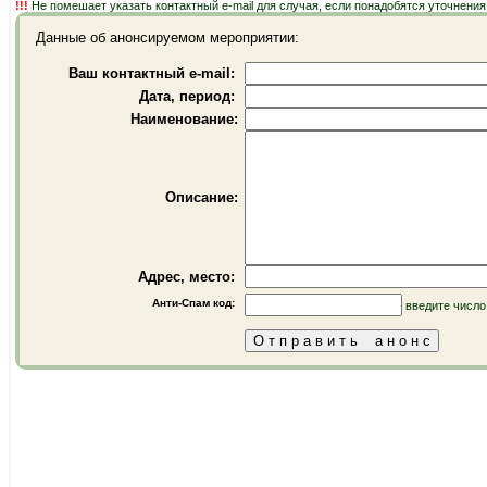
!!!
Не помешает указать контактный e-mail для случая, если понадобятся уточнени
Данные об анонсируемом мероприятии:
Ваш контактный e-mail:
Дата, период:
Наименование:
Описание:
Адрес, место:
Анти-Спам код:
введите число