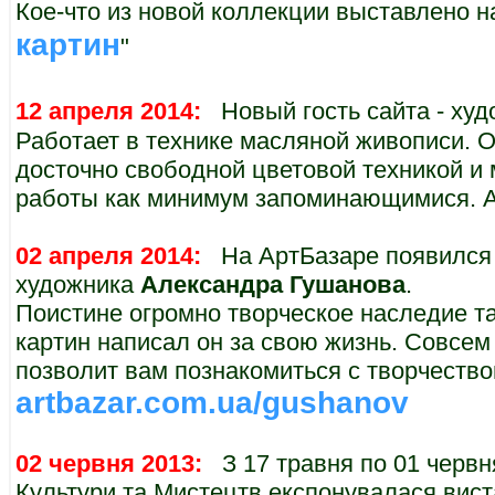
Кое-что из новой коллекции выставлено на
картин
"
12 апреля 2014:
Новый гость сайта - ху
Работает в технике масляной живописи. О
досточно свободной цветовой техникой и
работы как минимум запоминающимися. А н
02 апреля 2014:
На АртБазаре появился а
художника
Александра Гушанова
.
Поистине огромно творческое наследие та
картин написал он за свою жизнь. Совсем
позволит вам познакомиться с творчество
artbazar.com.ua/gushanov
02 червня 2013:
З 17 травня по 01 червня
Культури та Мистецтв експонувалася вис