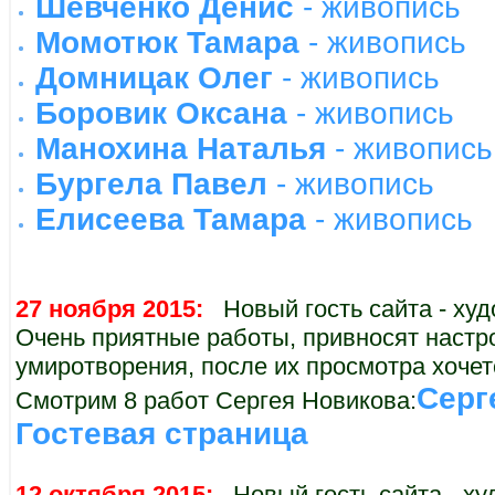
Шевченко Денис
- живопись
Момотюк Тамара
- живопись
Домницак Олег
- живопись
Боровик Оксана
- живопись
Манохина Наталья
- живопись
Бургела Павел
- живопись
Елисеева Тамара
- живопись
27 ноября 2015:
Новый гость сайта - ху
Очень приятные работы, привносят настр
умиротворения, после их просмотра хочетс
Серг
Смотрим 8 работ Сергея Новикова:
Гостевая страница
12 октября 2015:
Новый гость сайта - х