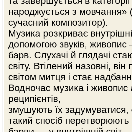
та завершується в категорі
народжується з мовчання» 
сучасний композитор).
Музика розкриває внутрішні
допомогою звуків, живопис
барв. Слухачі й глядачі ста
світу. Втілений назовні, він
світом митця і стає надбанн
Водночас музика і живопис 
реципієнтів,
змушують їх задумуватися, 
такий спосіб перетворюють 
барви — у внутрішній світ.