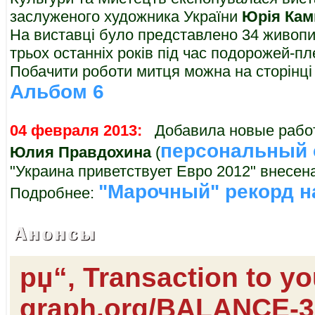
заслуженого художника України
Юрія Кам
На виставці було представлено 34 живопи
трьох останніх років під час подорожей-пле
Побачити роботи митця можна на сторінц
Альбом 6
04 февраля 2013:
Добавила новые работы
персональный 
Юлия Правдохина
(
"Украина приветствует Евро 2012" внесен
"Марочный" рекорд 
Подробнее:
рџ“‚ Transaction to y
graph.org/BALANCE-