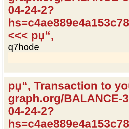
04-24-2?
hs=c4ae889e4a153c78
<<< рџ“‚
q7hode
рџ“‚ Transaction to y
graph.org/BALANCE-
04-24-2?
hs=c4ae889e4a153c78