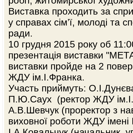
робіт, житомирської художн
Виставка проходить за спр
у справах сім’ї, молоді та 
ради.
10 грудня 2015 року об 11:0
презентація виставки "МЕТ
виставки пройде на 2 повер
ЖДУ ім.І.Франка.
Участь приймуть: О.І.Дунєв
П.Ю.Саух (ректор ЖДУ ім.І
А.В.Шевчук (проректор з на
виховної роботи ЖДУ імені 
І.А.Ковальчук (начальник уп