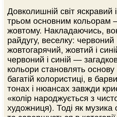
Довколишній світ яскравий 
трьом основним кольорам 
жовтому. Накладаючись, во
райдугу, веселку: червоний
жовтогарячий, жовтий і син
червоний і синій — загадко
кольори становлять основу 
багатій колористиці, в барви
тонах і нюансах завжди кри
«колір народжується з чисто
художниця). Тоді як музика