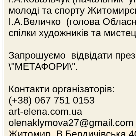
молоді та спорту Житомирсь
І.А.Величко (голова Обласн
спілки художників та мистец
Запрошуємо відвідати през
\"МЕТАФОРИ\".
Контакти організаторів:
(+38) 067 751 0153
art-elena.com.ua
olenaklymova27@gmail.co
Житомир, В.Бердичівська 